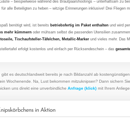
Gäste – beispielweise während des Brautpaarshootings – unterhaltsam zu bes
 für alle Beteiligten zu heben – witzige Erinnerungen inklusive! Drei Fliegen 
paß benötigt wird, ist bereits
betriebsfertig im Paket enthalten
und wird per
res mehr kümmern
oder mühsam selbst die passenden Utensilien zusamme
oseile, Tischaufsteller-Täfelchen, Metallic-Marker
und vieles mehr. Das M
ellertafel erfolgt kostenlos und einfach per Rücksendeschein – das
gesamte
gibt es deutschlandweit bereits je nach Bildanzahl ab kostengünstige
 ein Wochenende. Na, Lust bekommen mitzuknipsen? Dann sichern Sie
icken uns direkt eine unverbindliche
Anfrage (klick)
mit Ihrem Anliege
nipskörbchens in Aktion