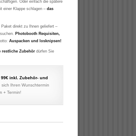
chäftigen. Oder einfach die spätere
mit einer Klappe schlagen –
das
 Paket direkt zu Ihnen geliefert –
nsuchen.
Photobooth Requisiten,
otto:
Auspacken und losknipsen!
 restliche Zubehör
dürfen Sie
n
99€ inkl. Zubehör- und
 sich Ihren Wunschtermin
n + Termin!