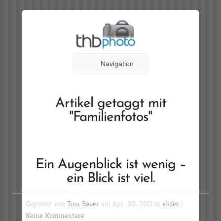
Navigation
Artikel getaggt mit
"Familienfotos"
Ein Augenblick ist wenig –
ein Blick ist viel.
Gepostet von
Tom Bauer
am Apr. 30, 2011 in
slider
|
Keine Kommentare