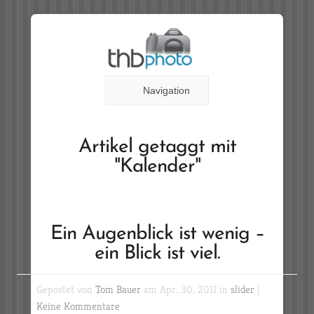
Navigation
Artikel getaggt mit
"Kalender"
Ein Augenblick ist wenig –
ein Blick ist viel.
Gepostet von
Tom Bauer
am Apr. 30, 2011 in
slider
|
Keine Kommentare