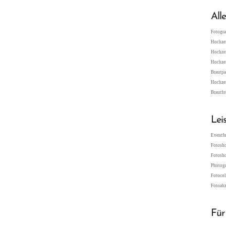
All
Fotogra
Hochzei
Hochzei
Hochzei
Brautpa
Hochzei
Brautfo
Lei
Eventfo
Fotosho
Fotosho
Photogr
Fotocol
Fotoabz
Für