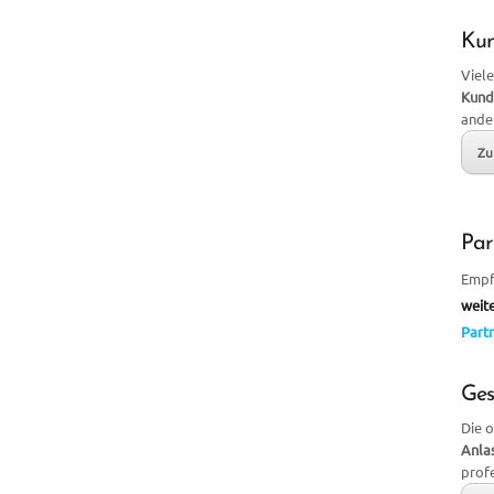
Ku
Viele
Kund
ande
Zu
Par
Empf
weit
Partn
Ges
Die 
Anla
prof