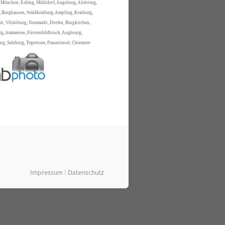
 München, Erding, Mühldorf, Augsburg, Altötting,
 Burghausen, Waldkraiburg, Ampfing, Kraiburg,
t, Vilsbiburg, Neumarkt, Dorfen, Burgkirchen,
rg, Ammersee, Fürstenfeldbruck, Augbsurg,
g, Salzburg, Tegernsee, Fraueninsel, Chiemsee
Impressum
|
Datenschutz