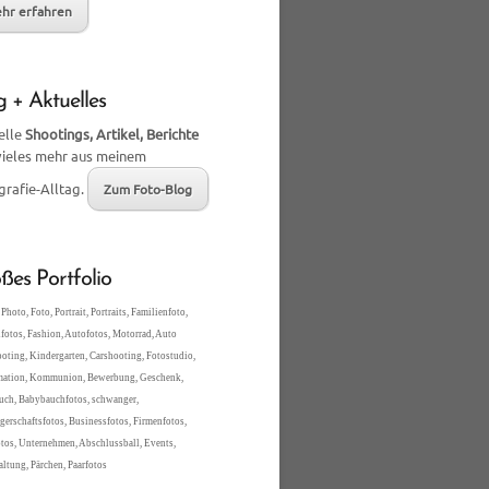
hr erfahren
g + Aktuelles
elle
Shootings, Artikel, Berichte
vieles mehr aus meinem
grafie-Alltag.
Zum Foto-Blog
ßes Portfolio
Photo, Foto, Portrait, Portraits, Familienfoto,
fotos, Fashion, Autofotos, Motorrad, Auto
oting, Kindergarten, Carshooting, Fotostudio,
mation, Kommunion, Bewerbung, Geschenk,
ch, Babybauchfotos, schwanger,
erschaftsfotos, Businessfotos, Firmenfotos,
tos, Unternehmen, Abschlussball, Events,
altung, Pärchen, Paarfotos