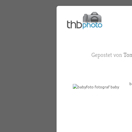
Gepostet von
Tom
b