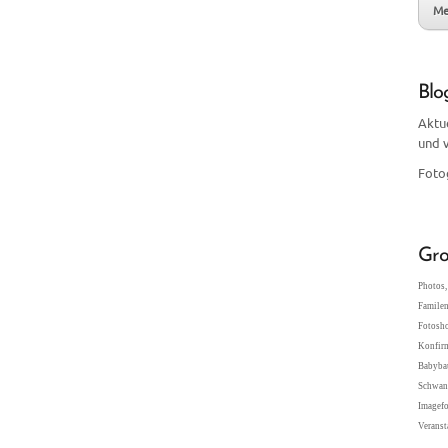
Me
Blo
Aktu
und 
Foto
Gro
Photos, 
Familen
Fotosho
Konfir
Babybau
Schwang
Imagefo
Veranst