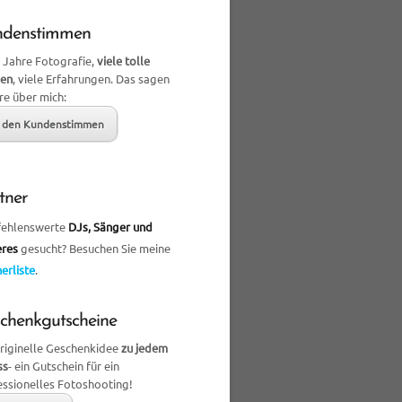
ndenstimmen
 Jahre Fotografie,
viele tolle
en
, viele Erfahrungen. Das sagen
re über mich:
 den Kundenstimmen
tner
ehlenswerte
DJs, Sänger und
eres
gesucht? Besuchen Sie meine
erliste
.
chenkgutscheine
originelle Geschenkidee
zu jedem
ss
- ein Gutschein für ein
essionelles Fotoshooting!