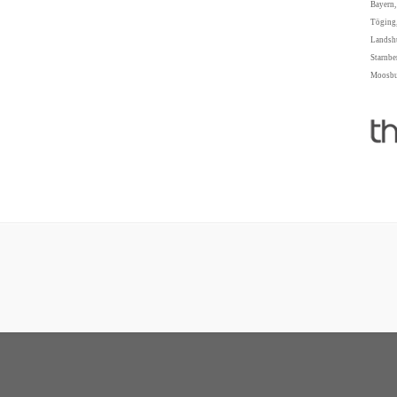
Bayern,
Töging,
Landshu
Starnbe
Moosbur