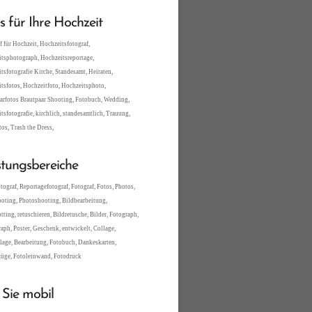
es für Ihre Hochzeit
f für Hochzeit, Hochzeitsfotograf,
tsphotograph, Hochzeitsreportage,
tsfotografie Kirche, Standesamt, Heiraten,
tsfotos, Hochzeitfoto, Hochzeitsphoto,
arfotos Brautpaar Shooting, Fotobuch, Wedding,
tsfotografie, kirchlich, standesamtlich, Trauung,
tos, Trash the Dress,
stungsbereiche
tograf, Reportagefotograf, Fotograf, Fotos, Photos,
oting, Photoshooting, Bildbearbeitung,
tting, retuschieren, Bildretusche, Bilder, Fotograph,
aph, Poster, Geschenk, entwickelt, Collage,
lage, Bearbeitung, Fotobuch, Dankeskarten,
üge, Fotoleinwand, Fotodruck
 Sie mobil