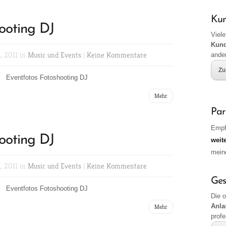
Ku
ooting DJ
Viele
Kun
, 2011 in
Music und Events
|
Keine Kommentare
ande
Zu
Eventfotos Fotoshooting DJ
Mehr
Par
Empf
ooting DJ
weit
mei
, 2011 in
Music und Events
|
Keine Kommentare
Ges
Eventfotos Fotoshooting DJ
Die 
Anla
Mehr
profe