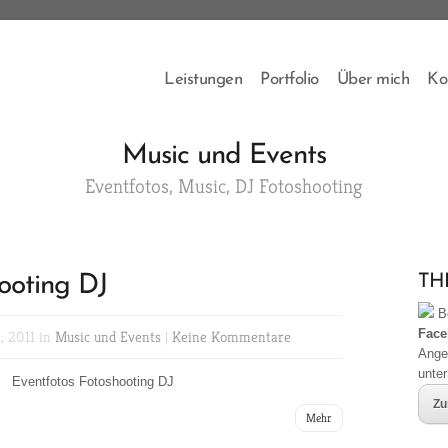
Leistungen
Portfolio
Über mich
Ko
Music und Events
Eventfotos, Music, DJ Fotoshooting
ooting DJ
THB
Be
Face
, 2011 in
Music und Events
|
Keine Kommentare
Ange
unte
Eventfotos Fotoshooting DJ
Zu
Mehr