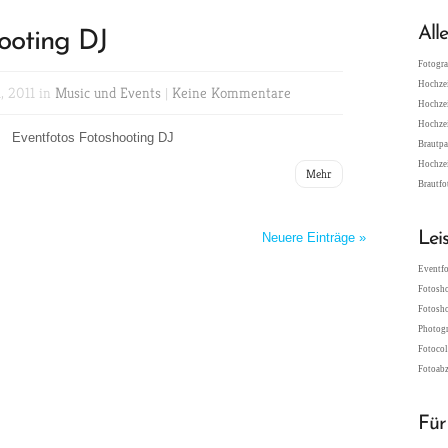
All
ooting DJ
Fotogra
Hochzei
, 2011 in
Music und Events
|
Keine Kommentare
Hochzei
Hochzei
Eventfotos Fotoshooting DJ
Brautpa
Hochzei
Mehr
Brautfo
Lei
Neuere Einträge »
Eventfo
Fotosho
Fotosho
Photogr
Fotocol
Fotoabz
Für