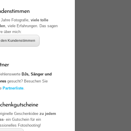
ndenstimmen
 Jahre Fotografie,
viele tolle
den
, viele Erfahrungen. Das sagen
re über mich:
 den Kundenstimmen
tner
ehlenswerte
DJs, Sänger und
eres
gesucht? Besuchen Sie
ne
Partnerliste
.
chenkgutscheine
originelle Geschenkidee
zu jedem
ss
- ein Gutschein für ein
ssionelles Fotoshooting!