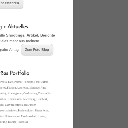
hr erfahren
g + Aktuelles
elle
Shootings, Artikel, Berichte
vieles mehr aus meinem
rafie-Alltag.
Zum Foto-Blog
ßes Portfolio
Photo, Foto, Portrait, Portraits, Familienfoto,
fotos, Fashion, Autofotos, Motorrad, Auto
oting, Kindergarten, Carshooting, Fotostudio,
mation, Kommunion, Bewerbung, Geschenk,
ch, Babybauchfotos, schwanger,
erschaftsfotos, Businessfotos, Firmenfotos,
tos, Unternehmen, Abschlussball, Events,
altung, Pärchen, Paarfotos