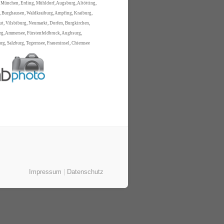
 München, Erding, Mühldorf, Augsburg, Altötting,
 Burghausen, Waldkraiburg, Ampfing, Kraiburg,
t, Vilsbiburg, Neumarkt, Dorfen, Burgkirchen,
rg, Ammersee, Fürstenfeldbruck, Augbsurg,
g, Salzburg, Tegernsee, Fraueninsel, Chiemsee
Impressum
|
Datenschutz