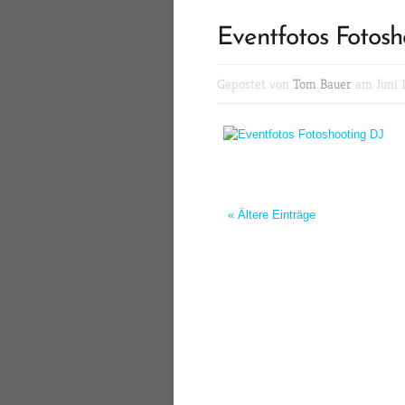
Eventfotos Fotosh
Gepostet von
Tom Bauer
am Juni 1
« Ältere Einträge