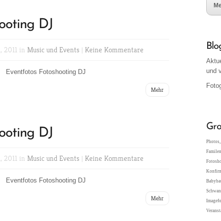
Me
ooting DJ
Blo
, 2011 in
Music und Events
|
Keine Kommentare
Aktu
und 
Eventfotos Fotoshooting DJ
Fotog
Mehr
Gro
ooting DJ
Photos, 
Familen
, 2011 in
Music und Events
|
Keine Kommentare
Fotosho
Konfir
Eventfotos Fotoshooting DJ
Babybau
Schwang
Mehr
Imagefo
Veranst