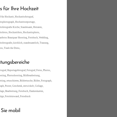
es für Ihre Hochzeit
f für Hochzeit, Hochzeitsfotograf,
tsphotograph, Hochzeitsreportage,
tsfotografie Kirche, Standesamt, Heiraten,
tsfotos, Hochzeitfoto, Hochzeitsphoto,
arfotos Brautpaar Shooting, Fotobuch, Wedding,
tsfotografie, kirchlich, standesamtlich, Trauung,
tos, Trash the Dress,
stungsbereiche
tograf, Reportagefotograf, Fotograf, Fotos, Photos,
oting, Photoshooting, Bildbearbeitung,
tting, retuschieren, Bildretusche, Bilder, Fotograph,
aph, Poster, Geschenk, entwickelt, Collage,
lage, Bearbeitung, Fotobuch, Dankeskarten,
üge, Fotoleinwand, Fotodruck
 Sie mobil