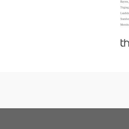
Bayern,
Töging,
Landshu
Starnbe
Moosbur