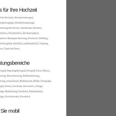
es für Ihre Hochzeit
f für Hochzeit, Hochzeitsfotograf,
tsphotograph, Hochzeitsreportage,
tsfotografie Kirche, Standesamt, Heiraten,
tsfotos, Hochzeitfoto, Hochzeitsphoto,
arfotos Brautpaar Shooting, Fotobuch, Wedding,
tsfotografie, kirchlich, standesamtlich, Trauung,
tos, Trash the Dress,
stungsbereiche
tograf, Reportagefotograf, Fotograf, Fotos, Photos,
oting, Photoshooting, Bildbearbeitung,
tting, retuschieren, Bildretusche, Bilder, Fotograph,
aph, Poster, Geschenk, entwickelt, Collage,
lage, Bearbeitung, Fotobuch, Dankeskarten,
üge, Fotoleinwand, Fotodruck
 Sie mobil