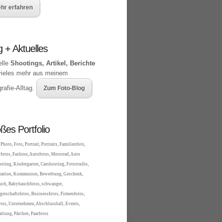
hr erfahren
g + Aktuelles
elle
Shootings, Artikel, Berichte
vieles mehr aus meinem
rafie-Alltag.
Zum Foto-Blog
ßes Portfolio
Photo, Foto, Portrait, Portraits, Familienfoto,
fotos, Fashion, Autofotos, Motorrad, Auto
oting, Kindergarten, Carshooting, Fotostudio,
mation, Kommunion, Bewerbung, Geschenk,
ch, Babybauchfotos, schwanger,
erschaftsfotos, Businessfotos, Firmenfotos,
tos, Unternehmen, Abschlussball, Events,
altung, Pärchen, Paarfotos