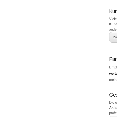
Ku
Viele
Kun
ande
Zu
Par
Empf
weit
mei
Ges
Die 
Anla
profe