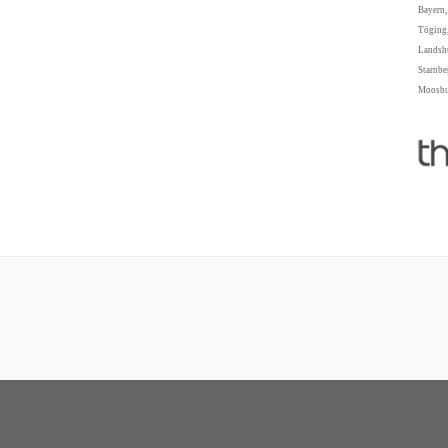
Bayern,
Töging,
Landshu
Starnbe
Moosbur