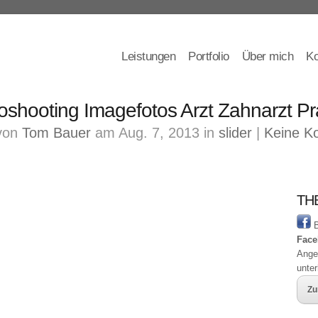
Leistungen
Portfolio
Über mich
Ko
oshooting Imagefotos Arzt Zahnarzt Pr
von
Tom Bauer
am Aug. 7, 2013 in
slider
|
Keine K
THB
B
Face
Ange
unte
Zu