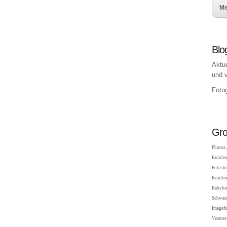
Me
Blo
Aktu
und 
Fotog
Gro
Photos, 
Familen
Fotosho
Konfir
Babybau
Schwang
Imagefo
Veranst