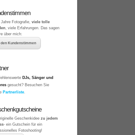
ndenstimmen
 Jahre Fotografie,
viele tolle
den
, viele Erfahrungen. Das sagen
re über mich:
 den Kundenstimmen
tner
ehlenswerte
DJs, Sänger und
eres
gesucht? Besuchen Sie
ne
Partnerliste
.
chenkgutscheine
originelle Geschenkidee
zu jedem
ss
- ein Gutschein für ein
ssionelles Fotoshooting!