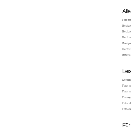
All
Fotogra
Hochzei
Hochzei
Hochzei
Brautpa
Hochzei
Brautfo
Lei
Eventfo
Fotosho
Fotosho
Photogr
Fotocol
Fotoabz
Für