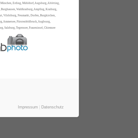
 München, Erding, Mühldorf, Augsburg, Altötting,
 Burghausen, Waldkraiburg, Ampfing, Kraiburg,
t, Vilsbiburg, Neumarkt, Dorfen, Burgkirchen,
rg, Ammersee, Fürstenfeldbruck, Augbsurg,
g, Salzburg, Tegernsee, Fraueninsel, Chiemsee
Impressum
|
Datenschutz