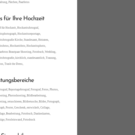
altung, Pärchen, Paarfotos
es für Ihre Hochzeit
f für Hochzeit, Hochzeitsfotograf,
tsphotograph, Hochzeitsreportage,
tsfotografie Kirche, Standesamt, Heiraten,
tsfotos, Hochzeitfoto, Hochzeitsphoto,
arfotos Brautpaar Shooting, Fotobuch, Wedding,
tsfotografie, kirchlich, standesamtlich, Trauung,
tos, Trash the Dress,
stungsbereiche
tograf, Reportagefotograf, Fotograf, Fotos, Photos,
oting, Photoshooting, Bildbearbeitung,
tting, retuschieren, Bildretusche, Bilder, Fotograph,
aph, Poster, Geschenk, entwickelt, Collage,
lage, Bearbeitung, Fotobuch, Dankeskarten,
üge, Fotoleinwand, Fotodruck