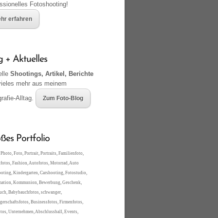
ssionelles Fotoshooting!
hr erfahren
g + Aktuelles
elle
Shootings, Artikel, Berichte
vieles mehr aus meinem
rafie-Alltag.
Zum Foto-Blog
ßes Portfolio
Photo, Foto, Portrait, Portraits, Familienfoto,
fotos, Fashion, Autofotos, Motorrad, Auto
oting, Kindergarten, Carshooting, Fotostudio,
mation, Kommunion, Bewerbung, Geschenk,
ch, Babybauchfotos, schwanger,
erschaftsfotos, Businessfotos, Firmenfotos,
tos, Unternehmen, Abschlussball, Events,