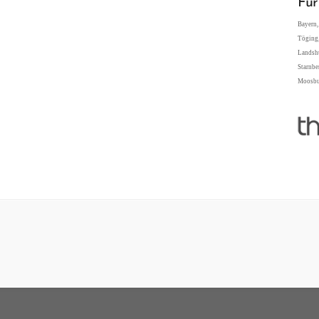
Für
Bayern,
Töging,
Landshu
Starnbe
Moosbur