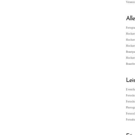
Veranst
All
Fotogra
Hochzei
Hochzei
Hochzei
Brautpa
Hochzei
Brautfo
Lei
Eventfo
Fotosho
Fotosho
Photogr
Fotocol
Fotoabz