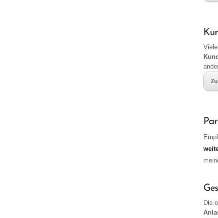
Ku
Viele
Kun
ande
Zu
Par
Empf
weit
mei
Ges
Die 
Anla