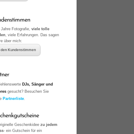
ndenstimmen
 Jahre Fotografie,
viele tolle
den
, viele Erfahrungen. Das sagen
re über mich:
 den Kundenstimmen
tner
ehlenswerte
DJs, Sänger und
eres
gesucht? Besuchen Sie
ne
Partnerliste
.
chenkgutscheine
originelle Geschenkidee
zu jedem
ss
- ein Gutschein für ein