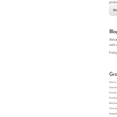
profe
Me
Blo
Aktu
und 
Fotog
Gro
Photos, 
Familen
Fotosho
Konfir
Babybau
Schwang
Imagefo