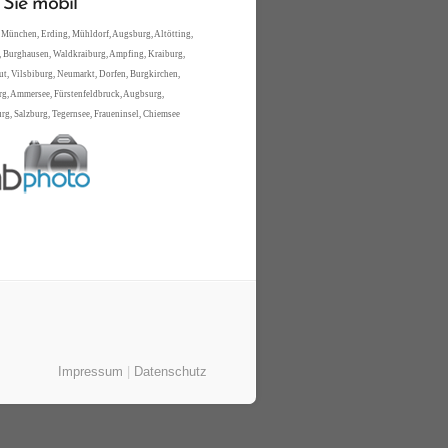
 Sie mobil
 München, Erding, Mühldorf, Augsburg, Altötting,
 Burghausen, Waldkraiburg, Ampfing, Kraiburg,
t, Vilsbiburg, Neumarkt, Dorfen, Burgkirchen,
rg, Ammersee, Fürstenfeldbruck, Augbsurg,
g, Salzburg, Tegernsee, Fraueninsel, Chiemsee
Impressum
|
Datenschutz