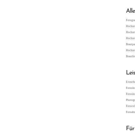
All
Fotogra
Hochzei
Hochzei
Hochzei
Brautpa
Hochzei
Brautfo
Lei
Eventfo
Fotosho
Fotosho
Photogr
Fotocol
Fotoabz
Für