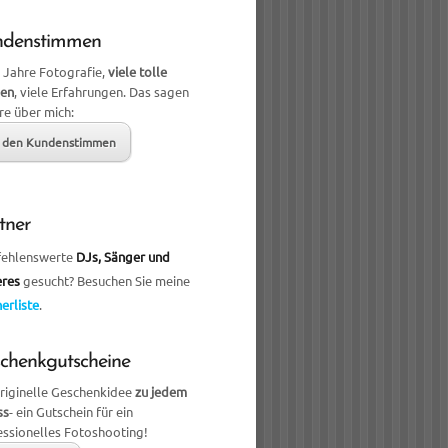
ndenstimmen
 Jahre Fotografie,
viele tolle
en
, viele Erfahrungen. Das sagen
re über mich:
 den Kundenstimmen
tner
ehlenswerte
DJs, Sänger und
eres
gesucht? Besuchen Sie meine
erliste
.
chenkgutscheine
originelle Geschenkidee
zu jedem
ss
- ein Gutschein für ein
essionelles Fotoshooting!