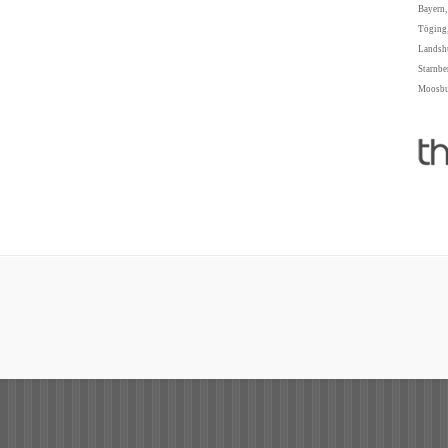
Bayern,
Töging,
Landshu
Starnbe
Moosbur