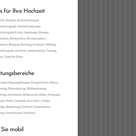
es für Ihre Hochzeit
f für Hochzeit, Hochzeitsfotograf,
tsphotograph, Hochzeitsreportage,
tsfotografie Kirche, Standesamt, Heiraten,
tsfotos, Hochzeitfoto, Hochzeitsphoto,
arfotos Brautpaar Shooting, Fotobuch, Wedding,
tsfotografie, kirchlich, standesamtlich, Trauung,
tos, Trash the Dress,
stungsbereiche
tograf, Reportagefotograf, Fotograf, Fotos, Photos,
oting, Photoshooting, Bildbearbeitung,
tting, retuschieren, Bildretusche, Bilder, Fotograph,
aph, Poster, Geschenk, entwickelt, Collage,
lage, Bearbeitung, Fotobuch, Dankeskarten,
üge, Fotoleinwand, Fotodruck
 Sie mobil