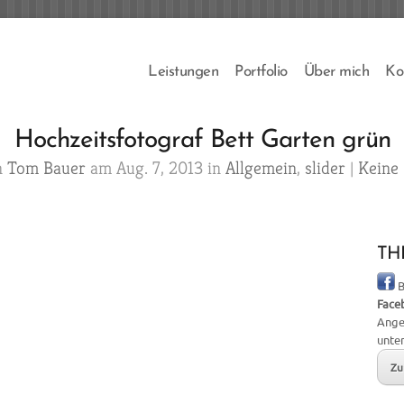
Leistungen
Portfolio
Über mich
Ko
Hochzeitsfotograf Bett Garten grün
n
Tom Bauer
am Aug. 7, 2013 in
Allgemein
,
slider
|
Keine
THB
B
Face
Ange
unte
Zu