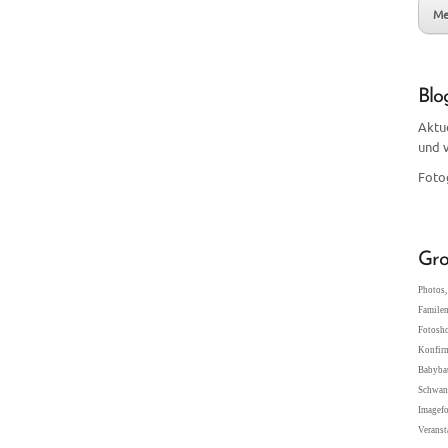
Me
Blo
Aktu
und 
Foto
Gro
Photos, 
Familen
Fotosho
Konfir
Babybau
Schwang
Imagefo
Veranst