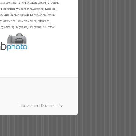
 München, Erding, Mühldorf, Augsburg, Altötting,
 Burghausen, Waldkraiburg, Ampfing, Kraiburg,
t, Vilsbiburg, Neumarkt, Dorfen, Burgkirchen,
rg, Ammersee, Fürstenfeldbruck, Augbsurg,
g, Salzburg, Tegernsee, Fraueninsel, Chiemsee
Impressum
|
Datenschutz