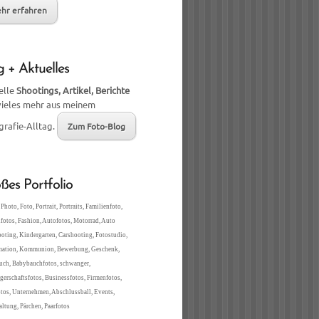
hr erfahren
g + Aktuelles
elle
Shootings, Artikel, Berichte
vieles mehr aus meinem
grafie-Alltag.
Zum Foto-Blog
ßes Portfolio
Photo, Foto, Portrait, Portraits, Familienfoto,
fotos, Fashion, Autofotos, Motorrad, Auto
oting, Kindergarten, Carshooting, Fotostudio,
mation, Kommunion, Bewerbung, Geschenk,
ch, Babybauchfotos, schwanger,
erschaftsfotos, Businessfotos, Firmenfotos,
tos, Unternehmen, Abschlussball, Events,
altung, Pärchen, Paarfotos