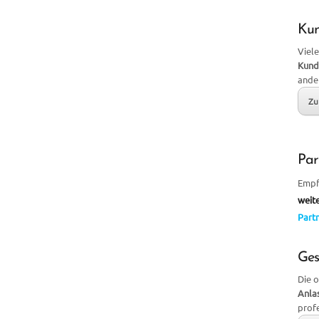
Ku
Viele
Kund
ande
Zu
Par
Empf
weit
Partn
Ges
Die 
Anla
prof