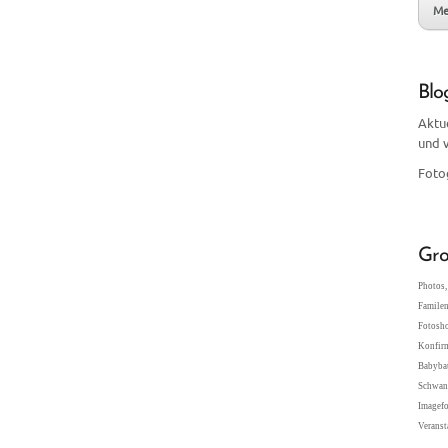
Me
Blo
Aktu
und 
Foto
Gro
Photos, 
Familen
Fotosho
Konfir
Babybau
Schwang
Imagefo
Veranst