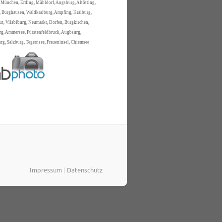
 München, Erding, Mühldorf, Augsburg, Altötting,
 Burghausen, Waldkraiburg, Ampfing, Kraiburg,
t, Vilsbiburg, Neumarkt, Dorfen, Burgkirchen,
rg, Ammersee, Fürstenfeldbruck, Augbsurg,
g, Salzburg, Tegernsee, Fraueninsel, Chiemsee
Impressum
|
Datenschutz