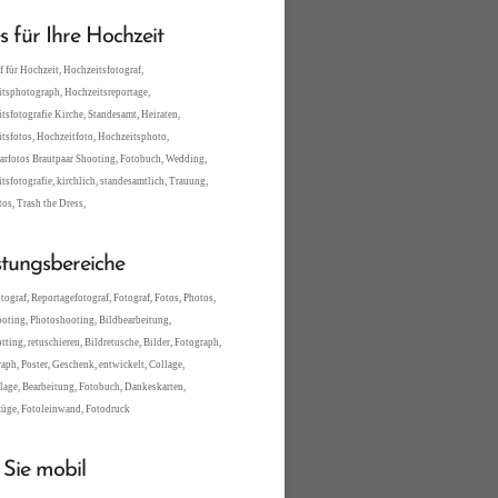
es für Ihre Hochzeit
f für Hochzeit, Hochzeitsfotograf,
tsphotograph, Hochzeitsreportage,
tsfotografie Kirche, Standesamt, Heiraten,
tsfotos, Hochzeitfoto, Hochzeitsphoto,
arfotos Brautpaar Shooting, Fotobuch, Wedding,
tsfotografie, kirchlich, standesamtlich, Trauung,
tos, Trash the Dress,
stungsbereiche
tograf, Reportagefotograf, Fotograf, Fotos, Photos,
oting, Photoshooting, Bildbearbeitung,
tting, retuschieren, Bildretusche, Bilder, Fotograph,
aph, Poster, Geschenk, entwickelt, Collage,
lage, Bearbeitung, Fotobuch, Dankeskarten,
üge, Fotoleinwand, Fotodruck
 Sie mobil