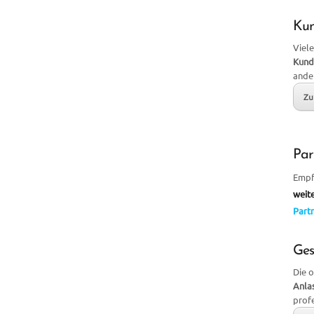
Ku
Viele
Kund
ande
Zu
Par
Empf
weit
Partn
Ges
Die 
Anla
prof