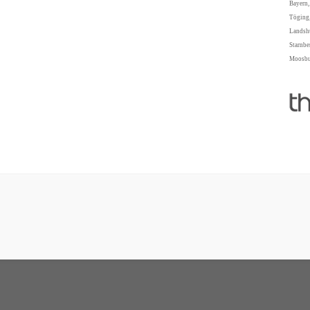
Bayern,
Töging,
Landshu
Starnbe
Moosbur