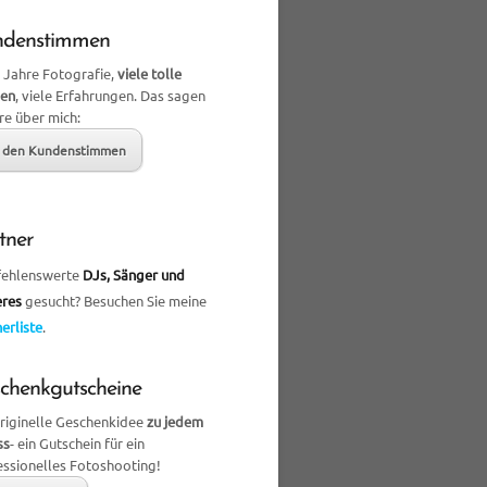
ndenstimmen
 Jahre Fotografie,
viele tolle
en
, viele Erfahrungen. Das sagen
re über mich:
 den Kundenstimmen
tner
ehlenswerte
DJs, Sänger und
eres
gesucht? Besuchen Sie meine
erliste
.
chenkgutscheine
originelle Geschenkidee
zu jedem
ss
- ein Gutschein für ein
essionelles Fotoshooting!