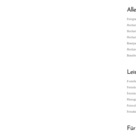
All
Fotogra
Hochzei
Hochzei
Hochzei
Brautpa
Hochzei
Brautfo
Lei
Eventfo
Fotosho
Fotosho
Photogr
Fotocol
Fotoabz
Für