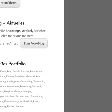
hr erfahren
g + Aktuelles
elle
Shootings, Artikel, Berichte
vieles mehr aus meinem
grafie-Alltag.
Zum Foto-Blog
ßes Portfolio
Photo, Foto, Portrait, Portraits, Familienfoto,
fotos, Fashion, Autofotos, Motorrad, Auto
oting, Kindergarten, Carshooting, Fotostudio,
mation, Kommunion, Bewerbung, Geschenk,
ch, Babybauchfotos, schwanger,
erschaftsfotos, Businessfotos, Firmenfotos,
tos, Unternehmen, Abschlussball, Events,
altung, Pärchen, Paarfotos