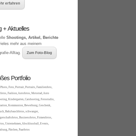
hr erfahren
g + Aktuelles
elle
Shootings, Artikel, Berichte
vieles mehr aus meinem
rafie-Alltag.
Zum Foto-Blog
ßes Portfolio
Photo, Foto, Portrait, Portraits, Familienfoto,
fotos, Fashion, Autofotos, Motorrad, Auto
oting, Kindergarten, Carshooting, Fotostudio,
mation, Kommunion, Bewerbung, Geschenk,
ch, Babybauchfotos, schwanger,
erschaftsfotos, Businessfotos, Firmenfotos,
tos, Unternehmen, Abschlussball, Events,
altung, Pärchen, Paarfotos