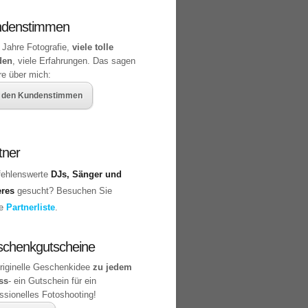
ndenstimmen
 Jahre Fotografie,
viele tolle
den
, viele Erfahrungen. Das sagen
re über mich:
 den Kundenstimmen
tner
ehlenswerte
DJs, Sänger und
eres
gesucht? Besuchen Sie
ne
Partnerliste
.
chenkgutscheine
originelle Geschenkidee
zu jedem
ss
- ein Gutschein für ein
ssionelles Fotoshooting!