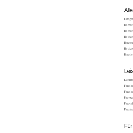
All
Fotogra
Hochzei
Hochzei
Hochzei
Brautpa
Hochzei
Brautfo
Lei
Eventfo
Fotosho
Fotosho
Photogr
Fotocol
Fotoabz
Für