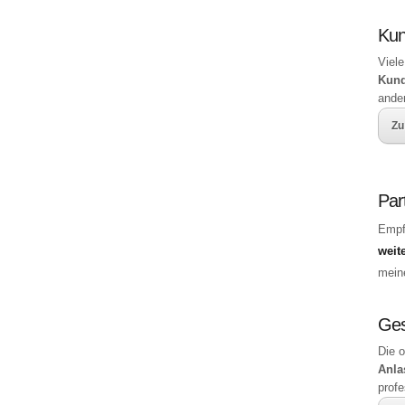
Ku
Viele
Kun
ande
Zu
Par
Empf
weit
mei
Ges
Die 
Anla
profe