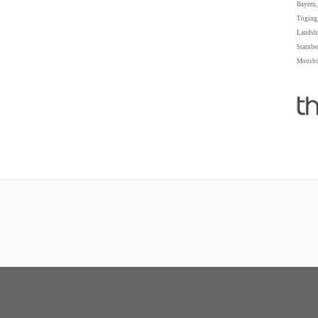
Bayern,
Töging,
Landshu
Starnbe
Moosbur