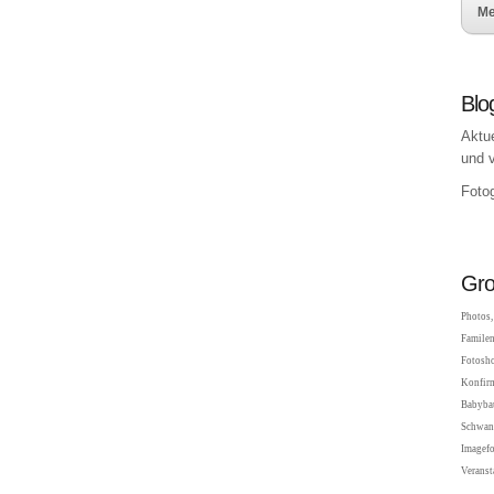
Me
Blo
Aktu
und 
Fotog
Gro
Photos, 
Familen
Fotosho
Konfir
Babybau
Schwang
Imagefo
Veranst