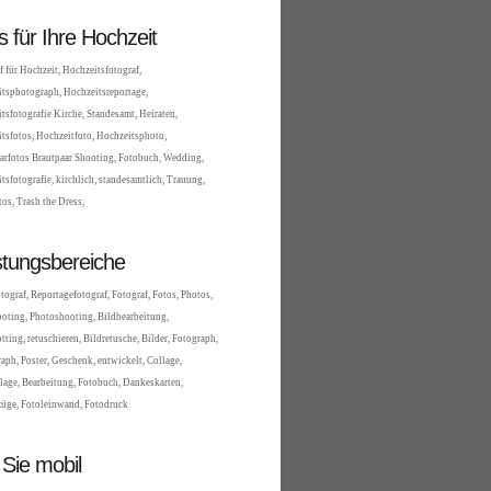
es für Ihre Hochzeit
f für Hochzeit, Hochzeitsfotograf,
tsphotograph, Hochzeitsreportage,
tsfotografie Kirche, Standesamt, Heiraten,
tsfotos, Hochzeitfoto, Hochzeitsphoto,
arfotos Brautpaar Shooting, Fotobuch, Wedding,
tsfotografie, kirchlich, standesamtlich, Trauung,
tos, Trash the Dress,
stungsbereiche
tograf, Reportagefotograf, Fotograf, Fotos, Photos,
oting, Photoshooting, Bildbearbeitung,
tting, retuschieren, Bildretusche, Bilder, Fotograph,
aph, Poster, Geschenk, entwickelt, Collage,
lage, Bearbeitung, Fotobuch, Dankeskarten,
üge, Fotoleinwand, Fotodruck
 Sie mobil