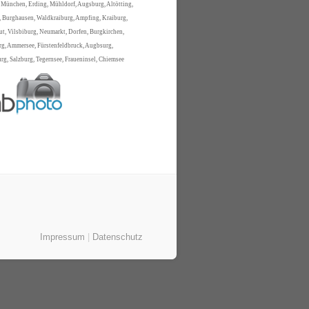
 München, Erding, Mühldorf, Augsburg, Altötting,
 Burghausen, Waldkraiburg, Ampfing, Kraiburg,
t, Vilsbiburg, Neumarkt, Dorfen, Burgkirchen,
rg, Ammersee, Fürstenfeldbruck, Augbsurg,
g, Salzburg, Tegernsee, Fraueninsel, Chiemsee
Impressum
|
Datenschutz