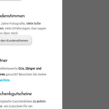
ndenstimmen
 Jahre Fotografie,
viele tolle
en
, viele Erfahrungen. Das sagen
re über mich:
 den Kundenstimmen
tner
ehlenswerte
DJs, Sänger und
eres
gesucht? Besuchen Sie meine
erliste
.
chenkgutscheine
originelle Geschenkidee
zu jedem
ss
- ein Gutschein für ein