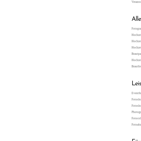
Veranst
All
Fotogra
Hochzei
Hochzei
Hochzei
Brautpa
Hochzei
Brautfo
Lei
Eventfo
Fotosho
Fotosho
Photogr
Fotocol
Fotoabz