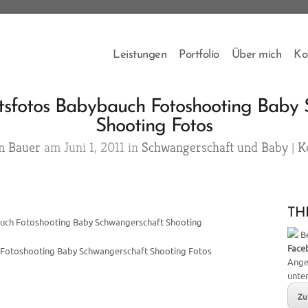
Leistungen
Portfolio
Über mich
Ko
sfotos Babybauch Fotoshooting Baby 
Shooting Fotos
m Bauer
am Juni 1, 2011 in
Schwangerschaft und Baby
|
K
THB
Be
Face
Fotoshooting Baby Schwangerschaft Shooting Fotos
Ange
unte
Zu