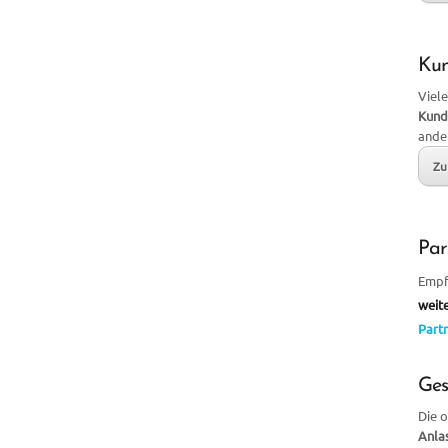
Ku
Viele
Kund
ande
Zu
Par
Empf
weit
Partn
Ges
Die 
Anla