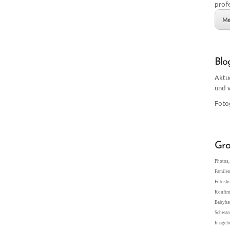
prof
Me
Blo
Aktu
und 
Foto
Gro
Photos, 
Familen
Fotosho
Konfir
Babybau
Schwang
Imagefo