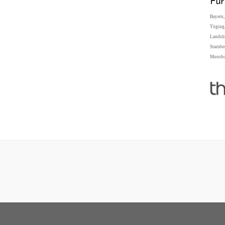
Für
Bayern,
Töging,
Landshu
Starnbe
Moosbur