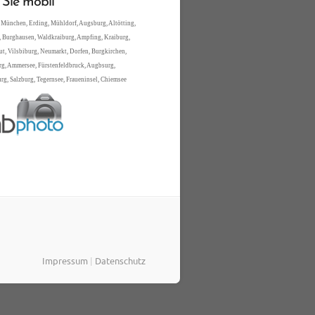
 Sie mobil
 München, Erding, Mühldorf, Augsburg, Altötting,
 Burghausen, Waldkraiburg, Ampfing, Kraiburg,
t, Vilsbiburg, Neumarkt, Dorfen, Burgkirchen,
rg, Ammersee, Fürstenfeldbruck, Augbsurg,
g, Salzburg, Tegernsee, Fraueninsel, Chiemsee
Impressum
|
Datenschutz