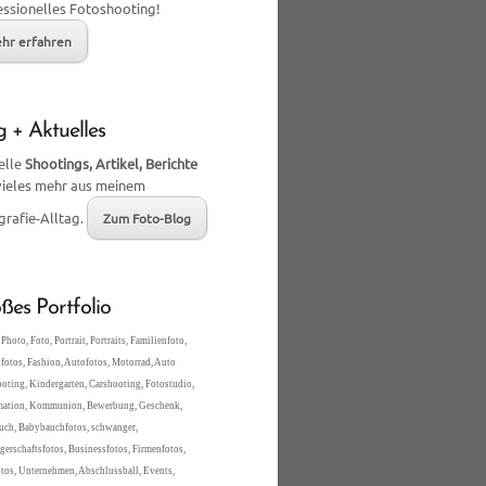
essionelles Fotoshooting!
hr erfahren
g + Aktuelles
elle
Shootings, Artikel, Berichte
vieles mehr aus meinem
grafie-Alltag.
Zum Foto-Blog
ßes Portfolio
Photo, Foto, Portrait, Portraits, Familienfoto,
fotos, Fashion, Autofotos, Motorrad, Auto
oting, Kindergarten, Carshooting, Fotostudio,
mation, Kommunion, Bewerbung, Geschenk,
ch, Babybauchfotos, schwanger,
erschaftsfotos, Businessfotos, Firmenfotos,
tos, Unternehmen, Abschlussball, Events,