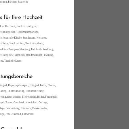
altung, Pärchen, Paarfotos
es für Ihre Hochzeit
f für Hochzeit, Hochzeitsfotograf,
tsphotograph, Hochzeitsreportage,
tsfotografie Kirche, Standesamt, Heiraten,
tsfotos, Hochzeitfoto, Hochzeitsphoto,
arfotos Brautpaar Shooting, Fotobuch, Wedding,
tsfotografie, kirchlich, standesamtlich, Trauung,
tos, Trash the Dress,
stungsbereiche
tograf, Reportagefotograf, Fotograf, Fotos, Photos,
oting, Photoshooting, Bildbearbeitung,
tting, retuschieren, Bildretusche, Bilder, Fotograph,
aph, Poster, Geschenk, entwickelt, Collage,
lage, Bearbeitung, Fotobuch, Dankeskarten,
üge, Fotoleinwand, Fotodruck