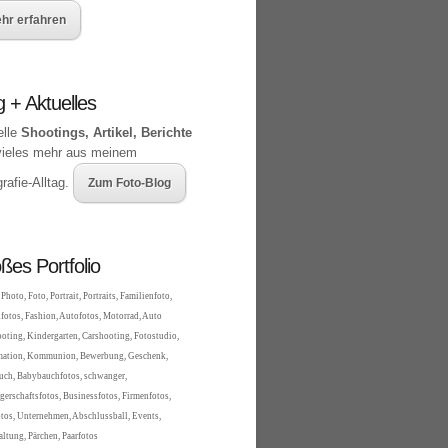
hr erfahren
g + Aktuelles
elle
Shootings, Artikel, Berichte
vieles mehr aus meinem
rafie-Alltag.
Zum Foto-Blog
ßes Portfolio
Photo, Foto, Portrait, Portraits, Familienfoto,
fotos, Fashion, Autofotos, Motorrad, Auto
oting, Kindergarten, Carshooting, Fotostudio,
mation, Kommunion, Bewerbung, Geschenk,
ch, Babybauchfotos, schwanger,
erschaftsfotos, Businessfotos, Firmenfotos,
tos, Unternehmen, Abschlussball, Events,
altung, Pärchen, Paarfotos