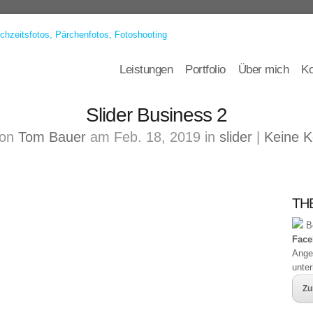
Leistungen
Portfolio
Über mich
Ko
Slider Business 2
von
Tom Bauer
am Feb. 18, 2019 in
slider
|
Keine 
THB
Be
Face
Ange
unte
Zu