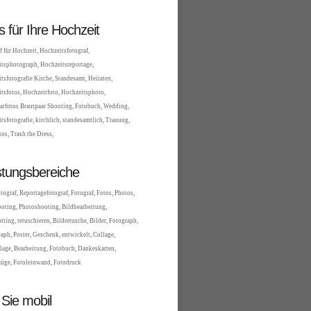
es für Ihre Hochzeit
f für Hochzeit, Hochzeitsfotograf,
tsphotograph, Hochzeitsreportage,
tsfotografie Kirche, Standesamt, Heiraten,
tsfotos, Hochzeitfoto, Hochzeitsphoto,
arfotos Brautpaar Shooting, Fotobuch, Wedding,
tsfotografie, kirchlich, standesamtlich, Trauung,
tos, Trash the Dress,
stungsbereiche
tograf, Reportagefotograf, Fotograf, Fotos, Photos,
oting, Photoshooting, Bildbearbeitung,
tting, retuschieren, Bildretusche, Bilder, Fotograph,
aph, Poster, Geschenk, entwickelt, Collage,
lage, Bearbeitung, Fotobuch, Dankeskarten,
üge, Fotoleinwand, Fotodruck
 Sie mobil