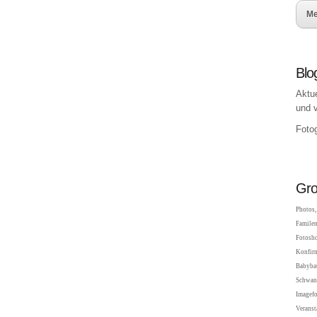
Me
Blo
Aktu
und 
Fotog
Gro
Photos, 
Familen
Fotosho
Konfir
Babybau
Schwang
Imagefo
Veranst