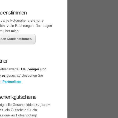
ndenstimmen
 Jahre Fotografie,
viele tolle
den
, viele Erfahrungen. Das sagen
re über mich:
 den Kundenstimmen
tner
ehlenswerte
DJs, Sänger und
eres
gesucht? Besuchen Sie
ne
Partnerliste
.
chenkgutscheine
originelle Geschenkidee
zu jedem
ss
- ein Gutschein für ein
ssionelles Fotoshooting!