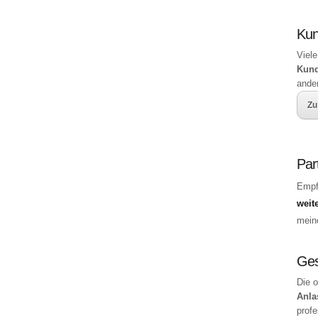
Ku
Viele
Kun
ande
Zu
Par
Empf
weit
mei
Ges
Die 
Anla
profe