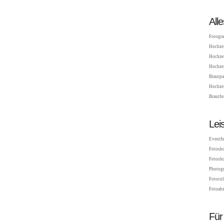
All
Fotogra
Hochzei
Hochzei
Hochzei
Brautpa
Hochzei
Brautfo
Lei
Eventfo
Fotosho
Fotosho
Photogr
Fotocol
Fotoabz
Für