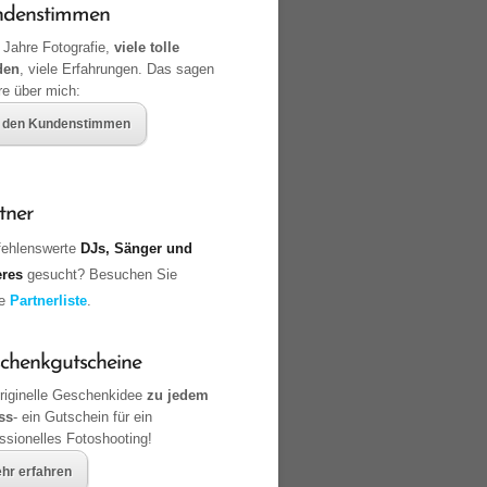
ndenstimmen
 Jahre Fotografie,
viele tolle
den
, viele Erfahrungen. Das sagen
re über mich:
 den Kundenstimmen
tner
ehlenswerte
DJs, Sänger und
eres
gesucht? Besuchen Sie
ne
Partnerliste
.
chenkgutscheine
originelle Geschenkidee
zu jedem
ss
- ein Gutschein für ein
ssionelles Fotoshooting!
hr erfahren