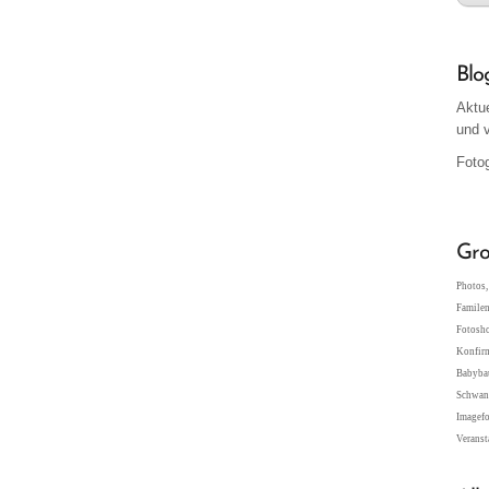
Blo
Aktu
und 
Fotog
Gro
Photos, 
Familen
Fotosho
Konfir
Babybau
Schwang
Imagefo
Veranst