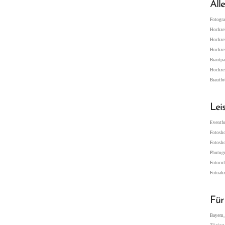
All
Fotogra
Hochzei
Hochzei
Hochzei
Brautpa
Hochzei
Brautfo
Lei
Eventfo
Fotosho
Fotosho
Photogr
Fotocol
Fotoabz
Für
Bayern,