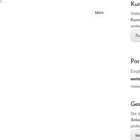
...
Ku
Mehr
Viele
Kun
ande
Zu
Par
Empf
weit
mei
Ges
Die 
Anla
profe
Me