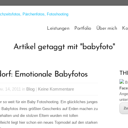
Leistungen
Portfolio
Über mich
Ko
Artikel getaggt mit "babyfoto"
dorf: Emotionale Babyfotos
THB
Be
Face
. 14, 2011 in
Blog
|
Keine Kommentare
Ange
unte
r so weit für ein Baby Fotoshooting. Ein glückliches junges
Zu
e Babyfotos ihres größten Geschenks auf Erden machen zu
ehalten und die stolzen Eltern wurden mit tollen
lleicht liegt hier schon ein neues Topmodel auf den starken