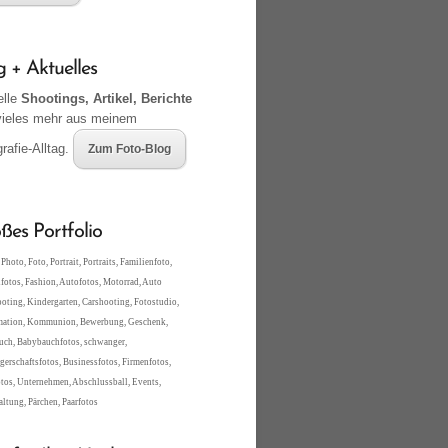
g + Aktuelles
elle
Shootings, Artikel, Berichte
vieles mehr aus meinem
rafie-Alltag.
Zum Foto-Blog
ßes Portfolio
Photo, Foto, Portrait, Portraits, Familienfoto,
fotos, Fashion, Autofotos, Motorrad, Auto
oting, Kindergarten, Carshooting, Fotostudio,
mation, Kommunion, Bewerbung, Geschenk,
ch, Babybauchfotos, schwanger,
erschaftsfotos, Businessfotos, Firmenfotos,
tos, Unternehmen, Abschlussball, Events,
altung, Pärchen, Paarfotos