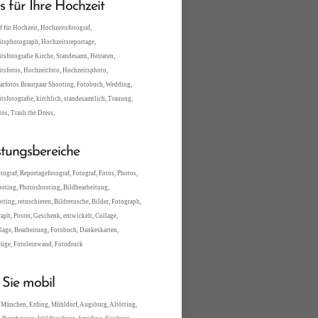
es für Ihre Hochzeit
f für Hochzeit, Hochzeitsfotograf,
tsphotograph, Hochzeitsreportage,
tsfotografie Kirche, Standesamt, Heiraten,
tsfotos, Hochzeitfoto, Hochzeitsphoto,
arfotos Brautpaar Shooting, Fotobuch, Wedding,
tsfotografie, kirchlich, standesamtlich, Trauung,
tos, Trash the Dress,
stungsbereiche
tograf, Reportagefotograf, Fotograf, Fotos, Photos,
oting, Photoshooting, Bildbearbeitung,
tting, retuschieren, Bildretusche, Bilder, Fotograph,
aph, Poster, Geschenk, entwickelt, Collage,
lage, Bearbeitung, Fotobuch, Dankeskarten,
üge, Fotoleinwand, Fotodruck
 Sie mobil
 München, Erding, Mühldorf, Augsburg, Altötting,