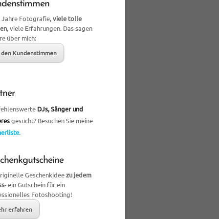
ndenstimmen
 Jahre Fotografie,
viele tolle
en
, viele Erfahrungen. Das sagen
re über mich:
 den Kundenstimmen
tner
ehlenswerte
DJs, Sänger und
eres
gesucht? Besuchen Sie meine
erliste
.
chenkgutscheine
originelle Geschenkidee
zu jedem
ss
- ein Gutschein für ein
essionelles Fotoshooting!
hr erfahren