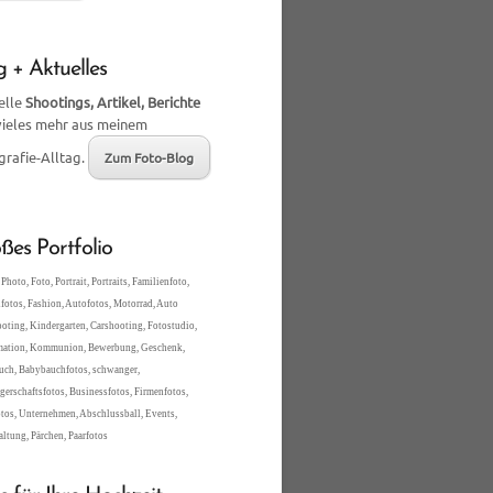
g + Aktuelles
elle
Shootings, Artikel, Berichte
vieles mehr aus meinem
grafie-Alltag.
Zum Foto-Blog
ßes Portfolio
Photo, Foto, Portrait, Portraits, Familienfoto,
fotos, Fashion, Autofotos, Motorrad, Auto
oting, Kindergarten, Carshooting, Fotostudio,
mation, Kommunion, Bewerbung, Geschenk,
ch, Babybauchfotos, schwanger,
erschaftsfotos, Businessfotos, Firmenfotos,
tos, Unternehmen, Abschlussball, Events,
altung, Pärchen, Paarfotos