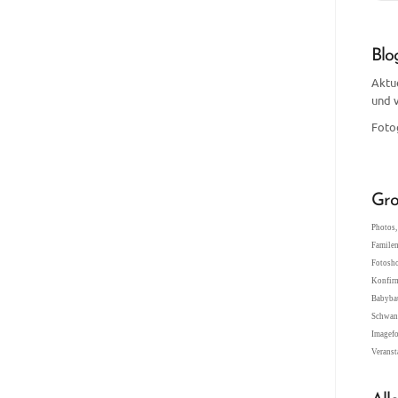
Blo
Aktu
und 
Foto
Gro
Photos, 
Familen
Fotosho
Konfir
Babybau
Schwang
Imagefo
Veranst