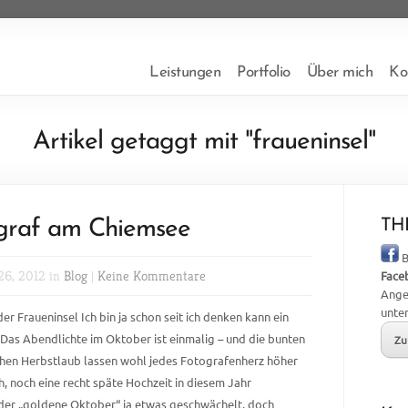
Leistungen
Portfolio
Über mich
Ko
Artikel getaggt mit "fraueninsel"
ograf am Chiemsee
THB
B
26, 2012 in
Blog
|
Keine Kommentare
Face
Ange
unte
 Fraueninsel Ich bin ja schon seit ich denken kann ein
 Das Abendlichte im Oktober ist einmalig – und die bunten
Zu
chen Herbstlaub lassen wohl jedes Fotografenherz höher
, noch eine recht späte Hochzeit in diesem Jahr
t der „goldene Oktober“ ja etwas geschwächelt, doch