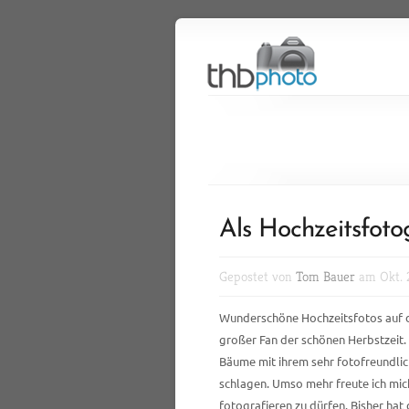
Als Hochzeitsfot
Gepostet von
Tom Bauer
am Okt. 
Wunderschöne Hochzeitsfotos auf der
großer Fan der schönen Herbstzeit.
Bäume mit ihrem sehr fotofreundli
schlagen. Umso mehr freute ich mich
fotografieren zu dürfen. Bisher ha