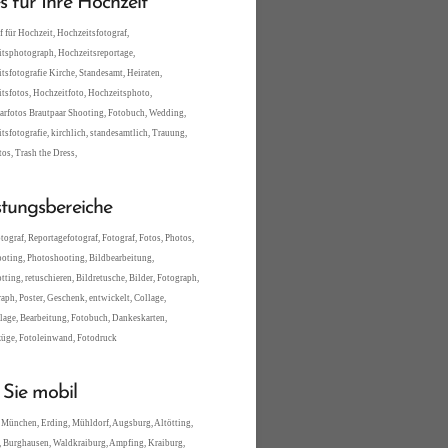
es für Ihre Hochzeit
f für Hochzeit, Hochzeitsfotograf,
tsphotograph, Hochzeitsreportage,
tsfotografie Kirche, Standesamt, Heiraten,
tsfotos, Hochzeitfoto, Hochzeitsphoto,
arfotos Brautpaar Shooting, Fotobuch, Wedding,
tsfotografie, kirchlich, standesamtlich, Trauung,
tos, Trash the Dress,
stungsbereiche
tograf, Reportagefotograf, Fotograf, Fotos, Photos,
oting, Photoshooting, Bildbearbeitung,
tting, retuschieren, Bildretusche, Bilder, Fotograph,
aph, Poster, Geschenk, entwickelt, Collage,
lage, Bearbeitung, Fotobuch, Dankeskarten,
üge, Fotoleinwand, Fotodruck
 Sie mobil
 München, Erding, Mühldorf, Augsburg, Altötting,
 Burghausen, Waldkraiburg, Ampfing, Kraiburg,