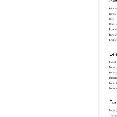
All
Fotogra
Hochzei
Hochzei
Hochzei
Brautpa
Hochzei
Brautfo
Lei
Eventfo
Fotosho
Fotosho
Photogr
Fotocol
Fotoabz
Für
Bayern,
Töging,