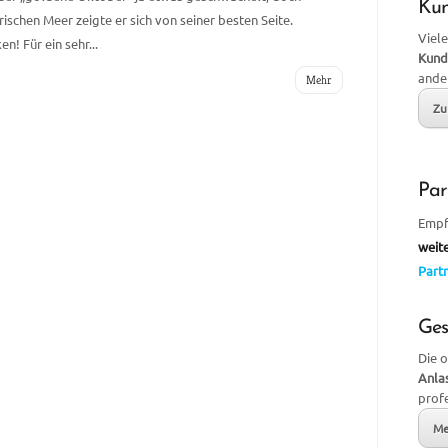
Ku
hen Meer zeigte er sich von seiner besten Seite.
Viele
! Für ein sehr...
Kund
ande
Mehr
Zu
Par
Empf
weit
Partn
Ges
Die 
Anla
prof
Me