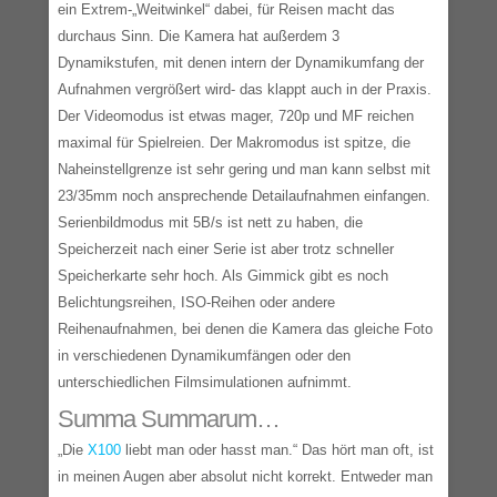
ein Extrem-„Weitwinkel“ dabei, für Reisen macht das
durchaus Sinn. Die Kamera hat außerdem 3
Dynamikstufen, mit denen intern der Dynamikumfang der
Aufnahmen vergrößert wird- das klappt auch in der Praxis.
Der Videomodus ist etwas mager, 720p und MF reichen
maximal für Spielreien. Der Makromodus ist spitze, die
Naheinstellgrenze ist sehr gering und man kann selbst mit
23/35mm noch ansprechende Detailaufnahmen einfangen.
Serienbildmodus mit 5B/s ist nett zu haben, die
Speicherzeit nach einer Serie ist aber trotz schneller
Speicherkarte sehr hoch. Als Gimmick gibt es noch
Belichtungsreihen, ISO-Reihen oder andere
Reihenaufnahmen, bei denen die Kamera das gleiche Foto
in verschiedenen Dynamikumfängen oder den
unterschiedlichen Filmsimulationen aufnimmt.
Summa Summarum…
„Die
X100
liebt man oder hasst man.“ Das hört man oft, ist
in meinen Augen aber absolut nicht korrekt. Entweder man