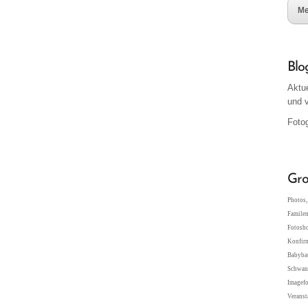
Me
Blo
Aktu
und 
Fotog
Gro
Photos, 
Familen
Fotosho
Konfir
Babybau
Schwang
Imagefo
Veranst