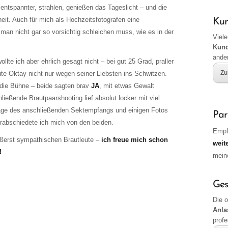
entspannter, strahlen, genießen das Tageslicht – und die
it. Auch für mich als Hochzeitsfotografen eine
Ku
n nicht gar so vorsichtig schleichen muss, wie es in der
Viele
Kun
ande
lte ich aber ehrlich gesagt nicht – bei gut 25 Grad, praller
Zu
te Oktay nicht nur wegen seiner Liebsten ins Schwitzen.
r die Bühne – beide sagten brav
JA
, mit etwas Gewalt
ießende Brautpaarshooting lief absolut locker mit viel
tage des anschließenden Sektempfangs und einigen Fotos
Par
rabschiedete ich mich von den beiden.
Empf
ußerst sympathischen Brautleute –
ich freue mich schon
weit
!
mei
Ges
Die 
Anla
profe