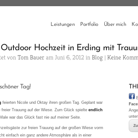
Leistungen
Portfolio
Über mich
Ko
Outdoor Hochzeit in Erding mit Trauu
tet von
Tom Bauer
am Juni 6, 2012 in
Blog
|
Keine Komm
schöner Tag!
THB
B
g
feierten Nicole und Oktay ihren großen Tag. Geplant war
Face
e freier Trauung auf der Wiese. Zum Glück spielte
endlich
Ange
unte
 Male war das Glück fast nie auf meiner Seite.
Zu
zeitsgäste zur freien Trauung auf der großen Wiese vorm
scht einfach ein ganz andere Atmosphäre als in einer