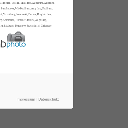
 München, Erding, Mühldorf, Augsburg, Altötting,
 Burghausen, Waldkraiburg, Ampfing, Kraiburg,
t, Vilsbiburg, Neumarkt, Dorfen, Burgkirchen,
rg, Ammersee, Fürstenfeldbruck, Augbsurg,
g, Salzburg, Tegernsee, Fraueninsel, Chiemsee
Impressum
|
Datenschutz