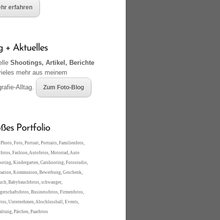
hr erfahren
g + Aktuelles
elle
Shootings, Artikel, Berichte
vieles mehr aus meinem
rafie-Alltag.
Zum Foto-Blog
ßes Portfolio
Photo, Foto, Portrait, Portraits, Familienfoto,
fotos, Fashion, Autofotos, Motorrad, Auto
oting, Kindergarten, Carshooting, Fotostudio,
mation, Kommunion, Bewerbung, Geschenk,
ch, Babybauchfotos, schwanger,
erschaftsfotos, Businessfotos, Firmenfotos,
tos, Unternehmen, Abschlussball, Events,
altung, Pärchen, Paarfotos