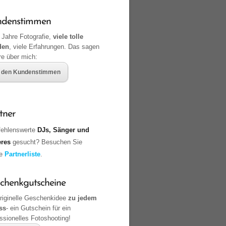
ndenstimmen
 Jahre Fotografie,
viele tolle
den
, viele Erfahrungen. Das sagen
re über mich:
 den Kundenstimmen
tner
ehlenswerte
DJs, Sänger und
eres
gesucht? Besuchen Sie
ne
Partnerliste
.
chenkgutscheine
originelle Geschenkidee
zu jedem
ss
- ein Gutschein für ein
ssionelles Fotoshooting!