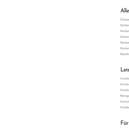
All
Fotogra
Hochzei
Hochzei
Hochzei
Brautpa
Hochzei
Brautfo
Lei
Eventfo
Fotosho
Fotosho
Photogr
Fotocol
Fotoabz
Für