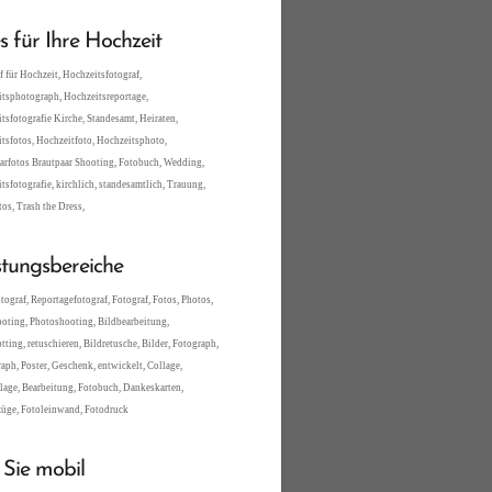
es für Ihre Hochzeit
f für Hochzeit, Hochzeitsfotograf,
tsphotograph, Hochzeitsreportage,
tsfotografie Kirche, Standesamt, Heiraten,
tsfotos, Hochzeitfoto, Hochzeitsphoto,
arfotos Brautpaar Shooting, Fotobuch, Wedding,
tsfotografie, kirchlich, standesamtlich, Trauung,
tos, Trash the Dress,
stungsbereiche
tograf, Reportagefotograf, Fotograf, Fotos, Photos,
oting, Photoshooting, Bildbearbeitung,
tting, retuschieren, Bildretusche, Bilder, Fotograph,
aph, Poster, Geschenk, entwickelt, Collage,
lage, Bearbeitung, Fotobuch, Dankeskarten,
üge, Fotoleinwand, Fotodruck
 Sie mobil