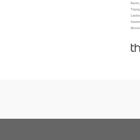
Bayern,
Töging,
Landshu
Starnbe
Moosbur